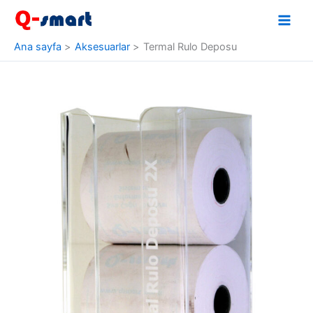
İçeriğe
atla
Ana sayfa
Aksesuarlar
Termal Rulo Deposu