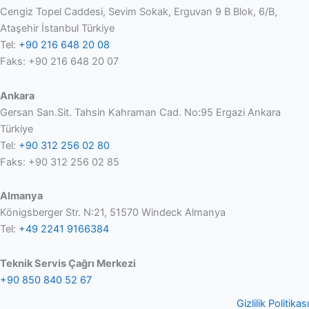
iPhone’da
Cengiz Topel Caddesi, Sevim Sokak, Erguvan 9 B Blok, 6/B,
Yayında
Ataşehir İstanbul Türkiye
Tel:
+90 216 648 20 08
Faks: +90 216 648 20 07
Ankara
Gersan San.Sit. Tahsin Kahraman Cad. No:95 Ergazi Ankara
Türkiye
Tel:
+90 312 256 02 80
Faks: +90 312 256 02 85
Almanya
Königsberger Str. N:21, 51570 Windeck Almanya
Tel:
+49 2241 9166384
Teknik Servis Çağrı Merkezi
+90 850 840 52 67
Gizlilik Politikası