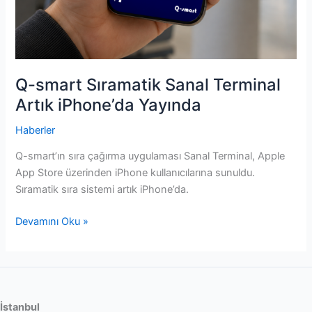
Q-smart Sıramatik Sanal Terminal
Artık iPhone’da Yayında
Haberler
Q-smart’ın sıra çağırma uygulaması Sanal Terminal, Apple
App Store üzerinden iPhone kullanıcılarına sunuldu.
Sıramatik sıra sistemi artık iPhone’da.
Q-
Devamını Oku »
smart
Sıramatik
Sanal
Terminal
Artık
İstanbul