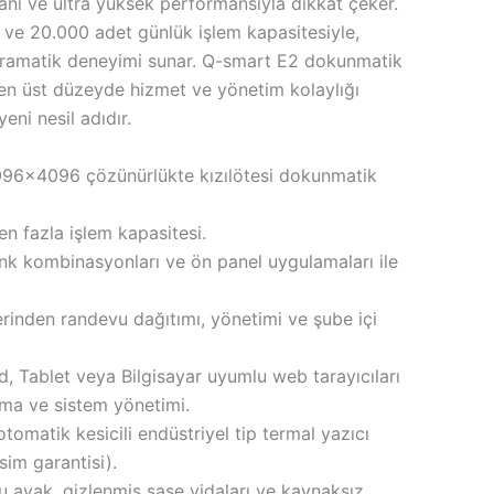
nı ve ultra yüksek performansıyla dikkat çeker.
i ve 20.000 adet günlük işlem kapasitesiyle,
sıramatik deneyimi sunar. Q-smart E2 dokunmatik
n en üst düzeyde hizmet ve yönetim kolaylığı
eni nesil adıdır.
096×4096 çözünürlükte kızılötesi dokunmatik
n fazla işlem kapasitesi.
enk kombinasyonları ve ön panel uygulamaları ile
rinden randevu dağıtımı, yönetimi ve şube içi
d, Tablet veya Bilgisayar uyumlu web tarayıcıları
ma ve sistem yönetimi.
omatik kesicili endüstriyel tip termal yazıcı
im garantisi).
 ayak, gizlenmiş şase vidaları ve kaynaksız