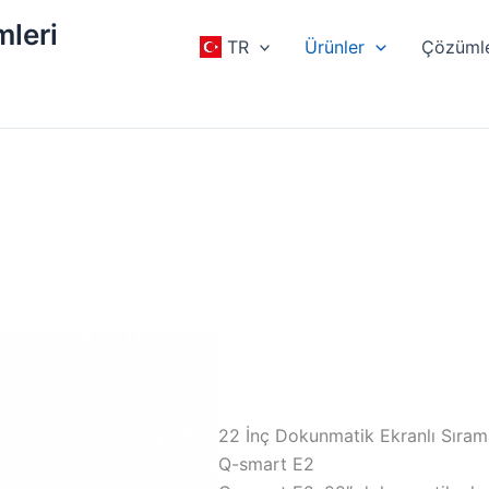
mleri
TR
Ürünler
Çözüml
ı
22 İnç Dokunmatik Ekranlı Sıram
Q-smart E2