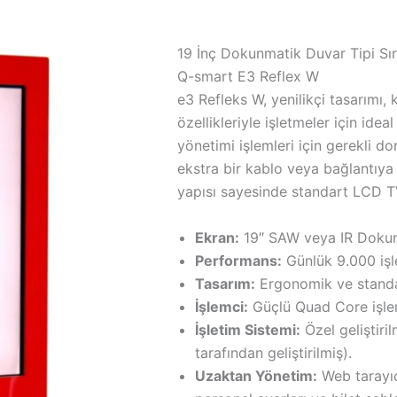
19 İnç Dokunmatik Duvar Tipi Sı
Q-smart E3 Reflex W
e3 Refleks W, yenilikçi tasarımı,
özellikleriyle işletmeler için ide
yönetimi işlemleri için gerekli d
ekstra bir kablo veya bağlantıya 
yapısı sayesinde standart LCD TV
Ekran:
19″ SAW veya IR Dokun
Performans:
Günlük 9.000 işl
Tasarım:
Ergonomik ve standa
İşlemci:
Güçlü Quad Core işle
İşletim Sistemi:
Özel geliştiril
tarafından geliştirilmiş).
Uzaktan Yönetim:
Web tarayıc