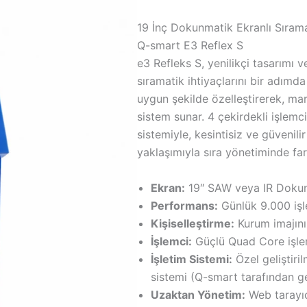
19 İnç Dokunmatik Ekranlı Sırama
Q-smart E3 Reflex S
e3 Refleks S, yenilikçi tasarımı v
sıramatik ihtiyaçlarını bir adımd
uygun şekilde özelleştirerek, mar
sistem sunar. 4 çekirdekli işlemci
sistemiyle, kesintisiz ve güvenilir
yaklaşımıyla sıra yönetiminde far
Ekran:
19″ SAW veya IR Dokun
Performans:
Günlük 9.000 işl
Kişiselleştirme:
Kurum imajınız
İşlemci:
Güçlü Quad Core işle
İşletim Sistemi:
Özel geliştiril
sistemi (Q-smart tarafından gel
Uzaktan Yönetim:
Web tarayıc