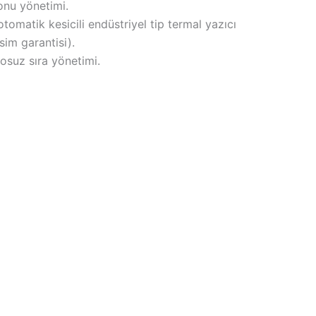
lonu yönetimi.
omatik kesicili endüstriyel tip termal yazıcı
im garantisi).
osuz sıra yönetimi.