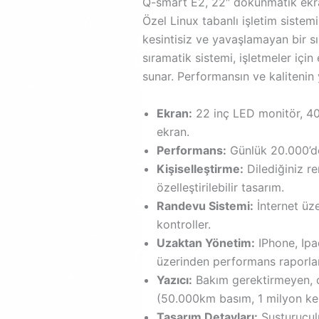
Q-smart E2, 22″ dokunmatik ekra
Özel Linux tabanlı işletim sistem
kesintisiz ve yavaşlamayan bir 
sıramatik sistemi, işletmeler içi
sunar. Performansın ve kalitenin y
Ekran:
22 inç LED monitör, 4
ekran.
Performans:
Günlük 20.000’de
Kişiselleştirme:
Dilediğiniz r
özelleştirilebilir tasarım.
Randevu Sistemi:
İnternet üze
kontroller.
Uzaktan Yönetim:
IPhone, Ipa
üzerinden performans raporla
Yazıcı:
Bakım gerektirmeyen, ot
(50.000km basım, 1 milyon kes
Tasarım Detayları:
Susturuculu