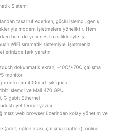
matik Sistemi
andan tasarruf ederken, güçlü işlemci, geniş
kleriyle modern işletmelere yöneliktir. Hem
arken hem de yeni nesil özellikleriyle iş
ouch WiFi sıramatik sistemiyle, işletmenizi
tlerinizde fark yaratın!
ti-touch dokunmatik ekran; -40C/+70C çalışma
PS monitör.
görüntü için 400mcd ışık gücü.
it işlemci ve Mali 470 GPU.
, Gigabit Ethernet.
düstriyel termal yazıcı.
ğımsız web browser üzerinden kolay yönetim ve
 (adet, öğlen arası, çalışma saatleri), online