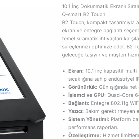
10.1 İnç Dokunmatik Ekranlı Sıra
Q-smart B2 Touch
B2 Touch, kompakt tasarımıyla al
ekran ve entegre bağlantı seçene
temel sıramatik ihtiyaçları karşıl
süreçlerinizi optimize eder. B2 T
geleceğe taşıyın ve müşteri hizme
Ekran:
10.1 inç kapasitif mul
sıcaklığına sahip endüstriyel I
Görünürlük:
Gün ışığında net 
İşlemci ve GPU:
Quad-Core 64b
Bağlantı:
Entegre 802.11g WiFi
Yazıcı:
Bakım gerektirmeyen en
Sistem Yönetimi:
Platform ba
performans raporları.
Özelleştirme:
Hizmet limitleme