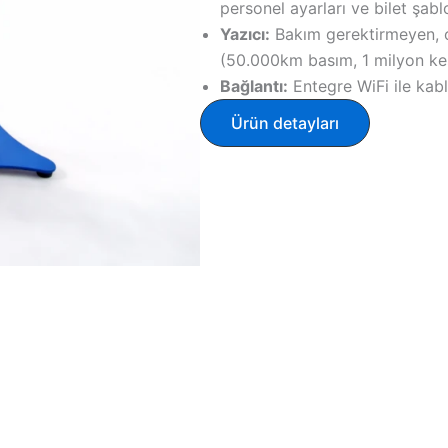
personel ayarları ve bilet şab
Yazıcı:
Bakım gerektirmeyen, ot
(50.000km basım, 1 milyon kes
Bağlantı:
Entegre WiFi ile kabl
Ürün detayları