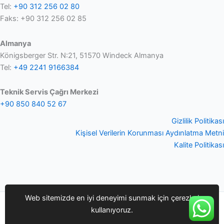
Tel:
+90 312 256 02 80
Faks: +90 312 256 02 85
Almanya
Königsberger Str. N:21, 51570 Windeck Almanya
Tel:
+49 2241 9166384
Teknik Servis Çağrı Merkezi
+90 850 840 52 67
Gizlilik Politikası
Kişisel Verilerin Korunması Aydınlatma Metni
Kalite Politikası
Web sitemizde en iyi deneyimi sunmak için çerezleri
Copyright © 2026 Q-smart | Bifra Mühendislik Danışmanlık
kullanıyoruz.
Ltd.Şti.