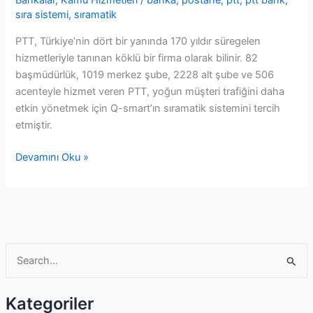
Bankalar
,
Kamu Hizmetleri
/
banka
,
postane
,
ptt
,
ptt bank
,
sıra sistemi
,
sıramatik
PTT, Türkiye’nin dört bir yanında 170 yıldır süregelen
hizmetleriyle tanınan köklü bir firma olarak bilinir. 82
başmüdürlük, 1019 merkez şube, 2228 alt şube ve 506
acenteyle hizmet veren PTT, yoğun müşteri trafiğini daha
etkin yönetmek için Q-smart’ın sıramatik sistemini tercih
etmiştir.
PTT
Devamını Oku »
Bank
Şubeleri
Sıramatik
Sistemi
S
e
a
Kategoriler
r