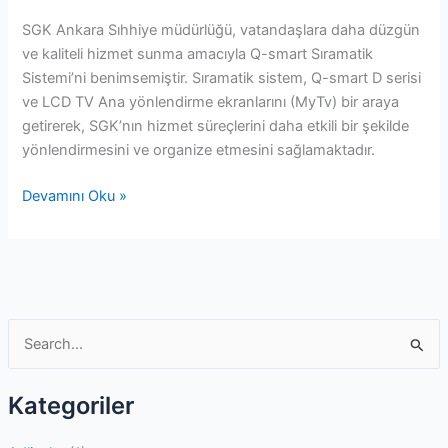
SGK Ankara Sıhhiye müdürlüğü, vatandaşlara daha düzgün
ve kaliteli hizmet sunma amacıyla Q-smart Sıramatik
Sistemi’ni benimsemiştir. Sıramatik sistem, Q-smart D serisi
ve LCD TV Ana yönlendirme ekranlarını (MyTv) bir araya
getirerek, SGK’nın hizmet süreçlerini daha etkili bir şekilde
yönlendirmesini ve organize etmesini sağlamaktadır.
SGK
Devamını Oku »
Sıramatik
Sistemi
S
e
a
Kategoriler
r
c