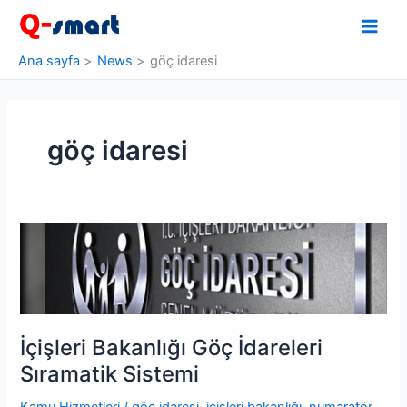
İçeriğe
atla
Ana sayfa
News
göç idaresi
göç idaresi
İçişleri Bakanlığı Göç İdareleri
Sıramatik Sistemi