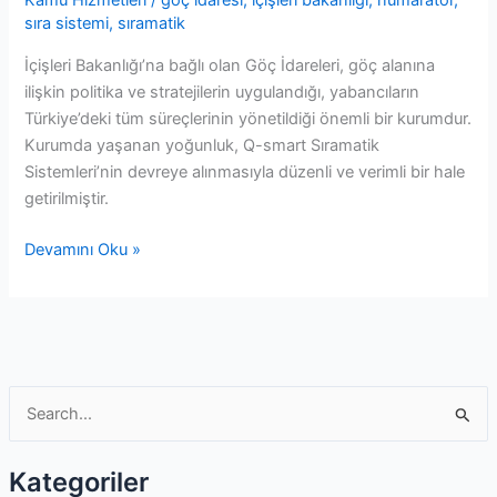
Kamu Hizmetleri
/
göç idaresi
,
içişleri bakanlığı
,
numaratör
,
sıra sistemi
,
sıramatik
İçişleri Bakanlığı’na bağlı olan Göç İdareleri, göç alanına
ilişkin politika ve stratejilerin uygulandığı, yabancıların
Türkiye’deki tüm süreçlerinin yönetildiği önemli bir kurumdur.
Kurumda yaşanan yoğunluk, Q-smart Sıramatik
Sistemleri’nin devreye alınmasıyla düzenli ve verimli bir hale
getirilmiştir.
İçişleri
Devamını Oku »
Bakanlığı
Göç
İdareleri
Sıramatik
Sistemi
S
e
a
Kategoriler
r