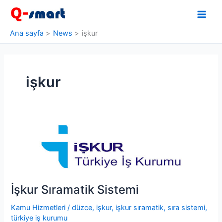
İçeriğe
atla
Ana sayfa
News
işkur
işkur
İşkur Sıramatik Sistemi
Kamu Hizmetleri
/
düzce
,
işkur
,
işkur sıramatik
,
sıra sistemi
,
türkiye iş kurumu