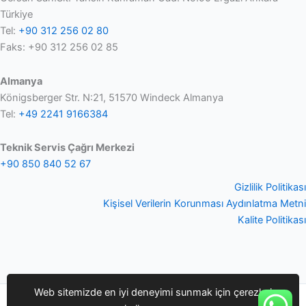
Türkiye
Tel:
+90 312 256 02 80
Faks: +90 312 256 02 85
Almanya
Königsberger Str. N:21, 51570 Windeck Almanya
Tel:
+49 2241 9166384
Teknik Servis Çağrı Merkezi
+90 850 840 52 67
Gizlilik Politikası
Kişisel Verilerin Korunması Aydınlatma Metni
Kalite Politikası
Web sitemizde en iyi deneyimi sunmak için çerezleri
Copyright © 2026 Q-smart | Bifra Mühendislik Danışmanlık