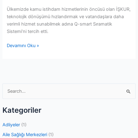
Ülkemizde kamu istihdam hizmetlerinin öncüsü olan İŞKUR,
teknolojik dönüşümü hızlandırmak ve vatandaşlara daha
verimli hizmet sunabilmek adına Q-smart Sıramatik
Sistemi’ni tercih etti.
İşkur
Devamını Oku »
Sıramatik
Sistemi
S
e
a
Kategoriler
r
c
Adliyeler
(1)
h
Aile Sağlığı Merkezleri
(1)