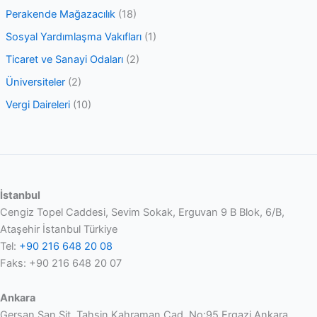
Perakende Mağazacılık
(18)
Sosyal Yardımlaşma Vakıfları
(1)
Ticaret ve Sanayi Odaları
(2)
Üniversiteler
(2)
Vergi Daireleri
(10)
İstanbul
Cengiz Topel Caddesi, Sevim Sokak, Erguvan 9 B Blok, 6/B,
Ataşehir İstanbul Türkiye
Tel:
+90 216 648 20 08
Faks: +90 216 648 20 07
Ankara
Gersan San.Sit. Tahsin Kahraman Cad. No:95 Ergazi Ankara