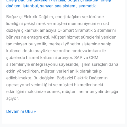
Enerji Dağıtım Şirketleri
/
avcılar
,
boğaziçi elektrik
,
enerji
dağıtım
,
istanbul
,
sarıyer
,
sıra sistemi
,
sıramatik
Boğaziçi Elektrik Dağıtım, enerji dağıtım sektöründe
liderliğini pekiştirmek ve müşteri memnuniyetini en üst
düzeye çıkarmak amacıyla Q-Smart Sıramatik Sistemlerini
bünyesine entegre etti. Müşteri hizmet süreçlerini yeniden
tanımlayan bu yenilik, merkezi yönetim sistemine sahip
kullanıcı dostu arayüzler ve online randevu imkanı ile
şubelerde hizmet kalitesini artırıyor. SAP ve CRM
sistemleriyle entegrasyonu sayesinde, işlem süreçleri daha
etkin yönetilirken, müşteri verileri anlık olarak takip
edilebilmekte. Bu değişim, Boğaziçi Elektrik Dağıtım’ın
operasyonel verimliliğini ve müşteri hizmetlerindeki
etkinliğini maksimize ederek, müşteri memnuniyetinde çığır
açıyor.
Boğaziçi
Devamını Oku »
Elektrik
Dağıtım