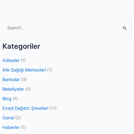
Sıra
Sistemi
Projesi
S
e
a
Kategoriler
r
c
Adliyeler
(1)
h
Aile Sağlığı Merkezleri
(1)
f
Bankalar
(3)
o
Belediyeler
(5)
r
Blog
(1)
:
Enerji Dağıtım Şirketleri
(11)
Genel
(2)
Haberler
(1)