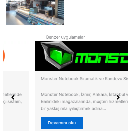
Shell Benzinlik Kasa Sıra
Sistemi
Benzer uygulamalar
Monster Notebook Sıramatik ve Randevu Sistemi
Monster Notebook, İzmir, Ankara, İstanbul ve
Berlin’deki mağazalarında, müşteri hizmetlerini yenilikçi
bir yaklaşımla iyileştirmek adına…
Devamını oku