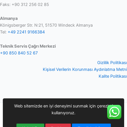
Faks: +90 312 256 02 85
Almanya
Königsberger Str. N:21, 51570 Windeck Almanya
Tel:
+49 2241 9166384
Teknik Servis Çağrı Merkezi
+90 850 840 52 67
Gizlilik Politikası
Kişisel Verilerin Korunması Aydınlatma Metni
Kalite Politikası
Web sitemizde en iyi deneyimi sunmak için çerezleri
Copyright © 2026 Q-smart | Bifra Mühendislik Danışmanlık
kullanıyoruz.
Ltd.Şti.