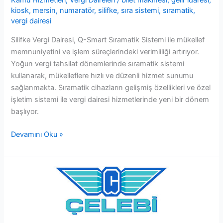
Kamu Hizmetleri
,
Vergi Daireleri
/
bilet makinesi
,
gelir idaresi
,
kiosk
,
mersin
,
numaratör
,
silifke
,
sıra sistemi
,
sıramatik
,
vergi dairesi
Silifke Vergi Dairesi, Q-Smart Sıramatik Sistemi ile mükellef
memnuniyetini ve işlem süreçlerindeki verimliliği artırıyor.
Yoğun vergi tahsilat dönemlerinde sıramatik sistemi
kullanarak, mükelleflere hızlı ve düzenli hizmet sunumu
sağlanmakta. Sıramatik cihazların gelişmiş özellikleri ve özel
işletim sistemi ile vergi dairesi hizmetlerinde yeni bir dönem
başlıyor.
Silifke
Devamını Oku »
Vergi
Dairesi
Sıramatik
Sistemi