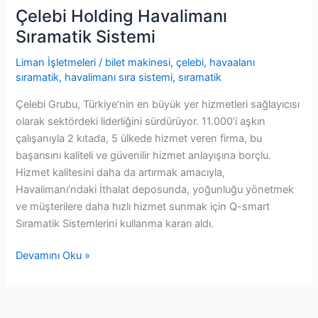
Çelebi Holding Havalimanı
Sıramatik Sistemi
Liman İşletmeleri
/
bilet makinesi
,
çelebi
,
havaalanı
sıramatik
,
havalimanı sıra sistemi
,
sıramatik
Çelebi Grubu, Türkiye’nin en büyük yer hizmetleri sağlayıcısı
olarak sektördeki liderliğini sürdürüyor. 11.000’i aşkın
çalışanıyla 2 kıtada, 5 ülkede hizmet veren firma, bu
başarısını kaliteli ve güvenilir hizmet anlayışına borçlu.
Hizmet kalitesini daha da artırmak amacıyla,
Havalimanı’ndaki İthalat deposunda, yoğunluğu yönetmek
ve müşterilere daha hızlı hizmet sunmak için Q-smart
Sıramatik Sistemlerini kullanma kararı aldı.
Çelebi
Devamını Oku »
Holding
Havalimanı
Sıramatik