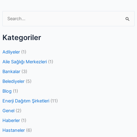
Sistemi
S
e
a
Kategoriler
r
c
Adliyeler
(1)
h
Aile Sağlığı Merkezleri
(1)
f
Bankalar
(3)
o
Belediyeler
(5)
r
Blog
(1)
:
Enerji Dağıtım Şirketleri
(11)
Genel
(2)
Haberler
(1)
Hastaneler
(6)