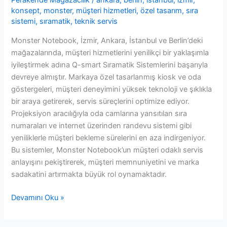
Perakende Mağazacılık
/
ankara
,
berlin
,
istanbul
,
izmir
,
konsept
,
monster
,
müşteri hizmetleri
,
özel tasarım
,
sıra
sistemi
,
sıramatik
,
teknik servis
Monster Notebook, İzmir, Ankara, İstanbul ve Berlin’deki
mağazalarında, müşteri hizmetlerini yenilikçi bir yaklaşımla
iyileştirmek adına Q-smart Sıramatik Sistemlerini başarıyla
devreye almıştır. Markaya özel tasarlanmış kiosk ve oda
göstergeleri, müşteri deneyimini yüksek teknoloji ve şıklıkla
bir araya getirerek, servis süreçlerini optimize ediyor.
Projeksiyon aracılığıyla oda camlarına yansıtılan sıra
numaraları ve internet üzerinden randevu sistemi gibi
yeniliklerle müşteri bekleme sürelerini en aza indirgeniyor.
Bu sistemler, Monster Notebook’un müşteri odaklı servis
anlayışını pekiştirerek, müşteri memnuniyetini ve marka
sadakatini artırmakta büyük rol oynamaktadır.
Monster
Devamını Oku »
Notebook
Sıramatik