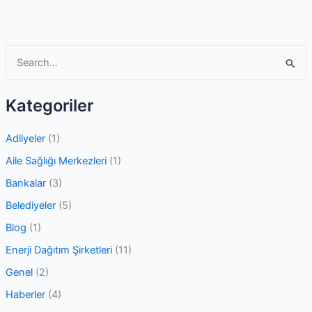
ve
Randevu
Sistemi
S
e
a
Kategoriler
r
c
Adliyeler
(1)
h
Aile Sağlığı Merkezleri
(1)
f
Bankalar
(3)
o
Belediyeler
(5)
r
Blog
(1)
:
Enerji Dağıtım Şirketleri
(11)
Genel
(2)
Haberler
(4)